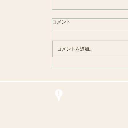
コメント
コメントを追加…
「琴伝流なでしこ琴の会」大
正琴ボランティアの方々6名
による演奏会が開催されまし
た。
アクセス
〒190-1201
東京都西多摩郡瑞穂町二本木1319
社会福祉法人 平成会
特別養護老人ホーム 不老の郷