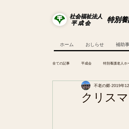
社会福祉法人
特別養
平 成 会
ホーム
おしらせ
補助
全ての記事
平成会
特別養護老人ホ
不老の郷
2019年1
クリスマ