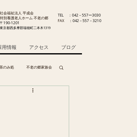
社会福祉法人 平成会
TEL
：042－557ー3030
特別養護老人ホーム 不老の郷
FAX
：042－557－3210
〒190-1201
東京都西多摩郡瑞穂町二本木1319
採用情報
アクセス
ブログ
茶のみ処
不老の郷家族会