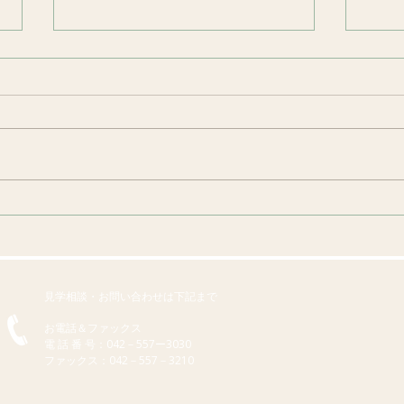
ミニ
バーベキュー
見学相談・お問い合わせは下記まで
お電話＆ファックス
​電 話 番 号：042－557ー3030
ファックス：042－557－3210