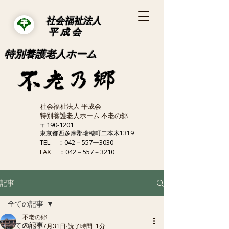
社会福祉法人
平 成 会
特別養護老人ホーム
社会福祉法人 平成会
特別養護老人ホーム 不老の郷
〒190-1201
東京都西多摩郡瑞穂町二本木1319
TEL
：042－557ー3030
FAX
：042－557－3210
記事
全ての記事
不老の郷
全ての記事
2019年7月31日
読了時間: 1分