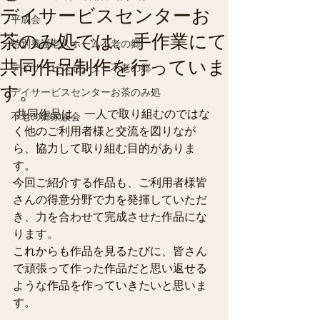
デイサービスセンターお
平成会
茶のみ処では、手作業にて
特別養護老人ホーム不老の郷
共同作品制作を行っていま
デイサービスセンター不老の郷
す。
デイサービスセンターお茶のみ処
 共同作品は、一人で取り組むのではな
不老の郷家族会
く他のご利用者様と交流を図りなが
ら、協力して取り組む目的がありま
す。
今回ご紹介する作品も、ご利用者様皆
さんの得意分野で力を発揮していただ
き、力を合わせて完成させた作品にな
ります。
これからも作品を見るたびに、皆さん
で頑張って作った作品だと思い返せる
ような作品を作っていきたいと思いま
す。