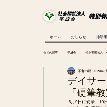
社会福祉法人
特別養
平 成 会
ホーム
おしらせ
補助
全ての記事
平成会
特別養護老人ホ
不老の郷
2019年8
デイサー
「硬筆教
 8月9日に硬筆、1