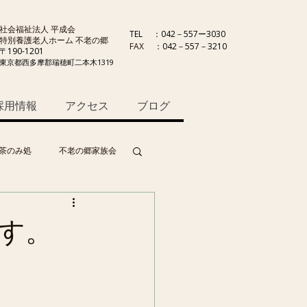
社会福祉法人 平成会
TEL
：042－557ー3030
特別養護老人ホーム 不老の郷
FAX
：042－557－3210
〒190-1201
東京都西多摩郡瑞穂町二本木1319
採用情報
アクセス
ブログ
茶のみ処
不老の郷家族会
す。