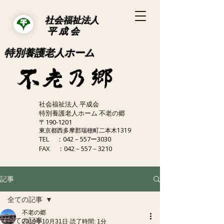
社会福祉法人
平 成 会
特別養護老人ホーム
社会福祉法人 平成会
特別養護老人ホーム 不老の郷
〒190-1201
東京都西多摩郡瑞穂町二本木1319
TEL
：042－557ー3030
FAX
：042－557－3210
記事
全ての記事
不老の郷
全ての記事
2019年10月31日
読了時間: 1分