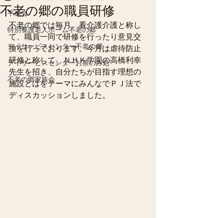
不老の郷の職員研修
平成会
不老の郷では毎月、看介護介護と称し
特別養護老人ホーム不老の郷
て、職員一同で研修を行ったり意見交
デイサービスセンター不老の郷
換を行っております。今月は虐待防止
研修と称して、ＮＨＫ学園の高橋利幸
デイサービスセンターお茶のみ処
先生を招き、自分たちが目指す理想の
不老の郷家族会
施設とはをテーマにみんなでＰＪ法で
ディスカッションしました。