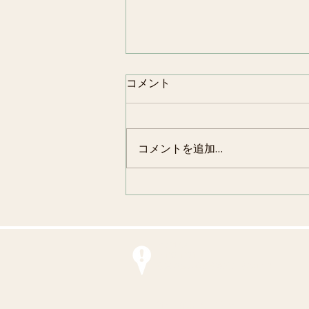
コメント
節分
コメントを追加…
アクセス
〒190-1201
東京都西多摩郡瑞穂町二本木1319
社会福祉法人 平成会