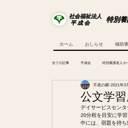
社会福祉法人
特別養
平 成 会
ホーム
おしらせ
補助
全ての記事
平成会
特別養護老人ホ
不老の郷
2021年3
公文学習
デイサービスセンタ
20分程を目安に学
中には、宿題を持ち