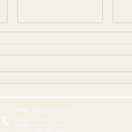
敬老の日
夏祭
見学相談・お問い合わせは下記まで
お電話＆ファックス
​電 話 番 号：042－557ー3030
ファックス：042－557－3210