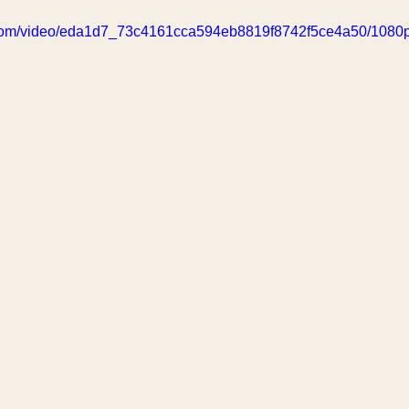
ic.com/video/eda1d7_73c4161cca594eb8819f8742f5ce4a50/1080p