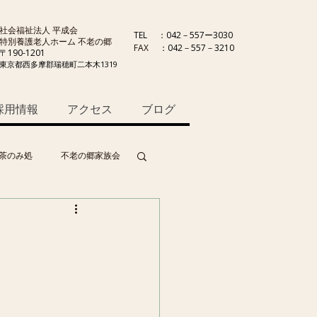
社会福祉法人 平成会
TEL
：042－557ー3030
特別養護老人ホーム 不老の郷
FAX
：042－557－3210
〒190-1201
東京都西多摩郡瑞穂町二本木1319
採用情報
アクセス
ブログ
茶のみ処
不老の郷家族会