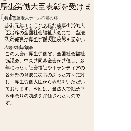
厚生労働大臣表彰を受けま
平成会
した。
特別養護老人ホーム不老の郷
令和元年１１月２２日加藤厚生労働大
デイサービスセンター不老の郷
臣出席の全国社会福祉大会にて、当法
デイサービスセンターお茶のみ処
人の職員が厚生労働大臣表彰を受章い
たしました。
不老の郷家族会
この大会は厚生労働省、全国社会福祉
協議会、中央共同募金会が共催し、多
年にわたり社会福祉やボランティアの
各分野の発展に功労のあった方々に対
し、厚生労働大臣から表彰をいただい
ております。今回は、当法人で勤続２
５年余りの功績を評価されたもので
す。