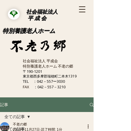
社会福祉法人
平 成 会
特別養護老人ホーム
社会福祉法人 平成会
特別養護老人ホーム 不老の郷
〒190-1201
東京都西多摩郡瑞穂町二本木1319
TEL
：042－557ー3030
FAX
：042－557－3210
記事
全ての記事
不老の郷
全ての記事
2019年11月27日
読了時間: 1分