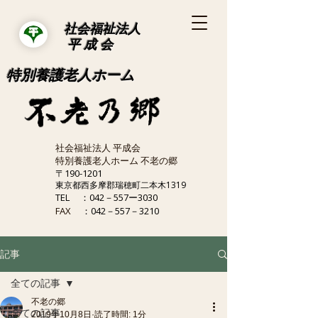
社会福祉法人
平 成 会
特別養護老人ホーム
社会福祉法人 平成会
特別養護老人ホーム 不老の郷
〒190-1201
東京都西多摩郡瑞穂町二本木1319
TEL
：042－557ー3030
FAX
：042－557－3210
記事
全ての記事
不老の郷
全ての記事
2019年10月8日
読了時間: 1分