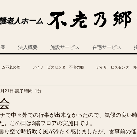
護老人ホーム
事業
法人概要
施設サービス
在宅サービス
ーム不老の郷
デイサービスセンター不老の郷
デイサービスセンターお
0月21日
読了時間: 1分
会
コロナで中々外での行事が出来なかったので、気候の良い
た。この日は3階フロアの実施日です。
曇り空で時折吹く風が冷たく感じましたが、食事前の催