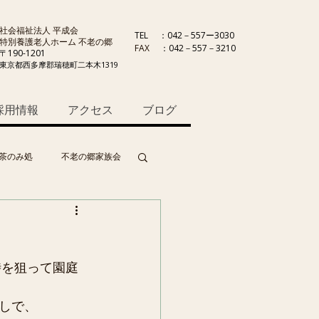
社会福祉法人 平成会
TEL
：042－557ー3030
特別養護老人ホーム 不老の郷
FAX
：042－557－3210
〒190-1201
東京都西多摩郡瑞穂町二本木1319
採用情報
アクセス
ブログ
茶のみ処
不老の郷家族会
時を狙って園庭
しで、