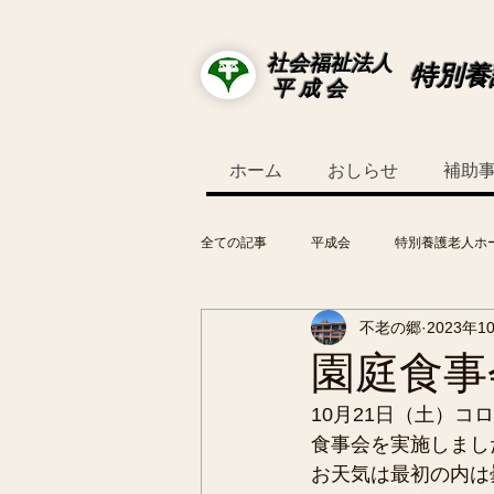
社会福祉法人
特別養
平 成 会
ホーム
おしらせ
補助
全ての記事
平成会
特別養護老人ホ
不老の郷
2023年1
園庭食事
10月21日（土）
食事会を実施しまし
お天気は最初の内は