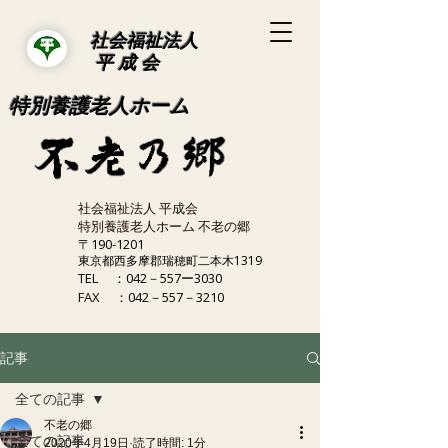
社会福祉法人
平 成 会
特別養護老人ホーム
社会福祉法人 平成会
特別養護老人ホーム 不老の郷
〒190-1201
東京都西多摩郡瑞穂町二本木1319
TEL
：042－557ー3030
FAX
：042－557－3210
記事
全ての記事
不老の郷
全ての記事
2020年4月19日
読了時間: 1分