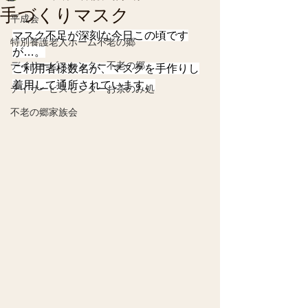
手づくりマスク
平成会
マスク不足が深刻な今日この頃です
特別養護老人ホーム不老の郷
が…。
デイサービスセンター不老の郷
ご利用者様数名が、マスクを手作りし
着用して通所されています。
デイサービスセンターお茶のみ処
不老の郷家族会