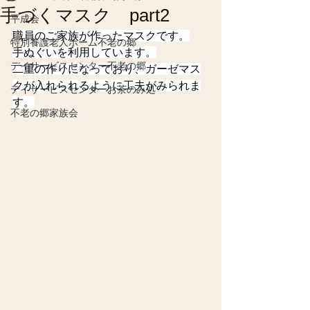
手づくマスク part2
平成会
職員のご家族が作ったマスクです。
特別養護老人ホーム不老の郷
手ぬぐいを利用しています。
デイサービスセンター不老の郷
二重の作りになっており、ガーゼマス
クが入れられるように工夫がみられま
デイサービスセンターお茶のみ処
す。
不老の郷家族会