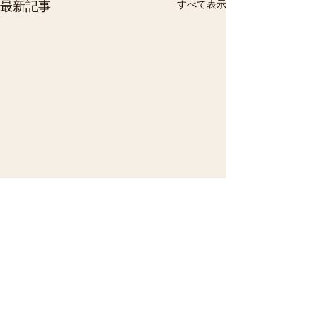
すべて表示
最新記事
コメント
敬老の日
夏祭り