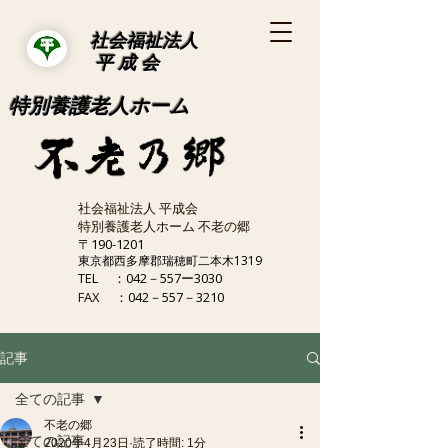
社会福祉法人
平 成 会
特別養護老人ホーム
社会福祉法人 平成会
特別養護老人ホーム 不老の郷
〒190-1201
東京都西多摩郡瑞穂町二本木1319
TEL
：042－557ー3030
FAX
：042－557－3210
記事
全ての記事
不老の郷
全ての記事
2020年4月23日
読了時間: 1分