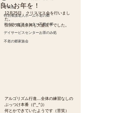
良いお年を！
平成会
12月25日　クリスマス会を行いまし
特別養護老人ホーム不老の郷
た。
デイサービスセンター不老の郷
恒例の職員余興も大盛況？でした。
デイサービスセンターお茶のみ処
不老の郷家族会
アルゴリズム行進…全体の練習なしの
ぶっつけ本番（(^_^;)）
何とかできていたようです（苦笑）