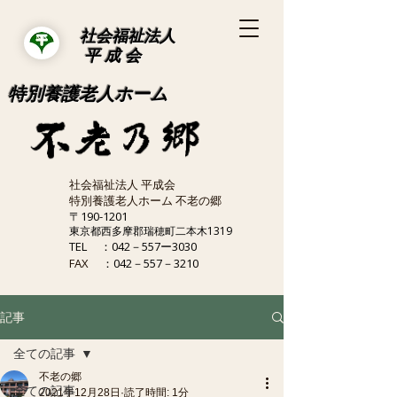
社会福祉法人
平 成 会
特別養護老人ホーム
社会福祉法人 平成会
特別養護老人ホーム 不老の郷
〒190-1201
東京都西多摩郡瑞穂町二本木1319
TEL
：042－557ー3030
FAX
：042－557－3210
記事
全ての記事
不老の郷
全ての記事
2021年12月28日
読了時間: 1分