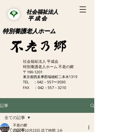
社会福祉法人
平 成 会
特別養護老人ホーム
社会福祉法人 平成会
特別養護老人ホーム 不老の郷
〒190-1201
東京都西多摩郡瑞穂町二本木1319
TEL
：042－557ー3030
FAX
：042－557－3210
記事
全ての記事
不老の郷
全ての記事
2020年10月23日
読了時間: 1分