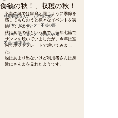
食欲の秋！、収穫の秋！
平成会
不老の郷では家庭と同じように季節を
特別養護老人ホーム不老の郷
感じてもらおうと様々なイベントを実
デイサービスセンター不老の郷
施しています。
秋は食欲の秋という事で、毎年七輪で
デイサービスセンターお茶のみ処
サンマを焼いていましたが、今年は室
不老の郷家族会
内でホットプレートで焼いてみまし
た。
煙はあまり出ないけど利用者さんは身
近にさんまを見れたようです。