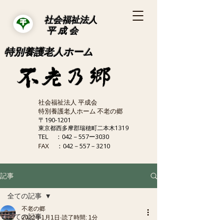
社会福祉法人
平 成 会
特別養護老人ホーム
社会福祉法人 平成会
特別養護老人ホーム 不老の郷
〒190-1201
東京都西多摩郡瑞穂町二本木1319
TEL
：042－557ー3030
FAX
：042－557－3210
記事
全ての記事
不老の郷
全ての記事
2022年1月1日
読了時間: 1分