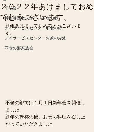
２０２２年あけましておめ
平成会
でとうございます。
特別養護老人ホーム不老の郷
新年あけましておめでとうございま
デイサービスセンター不老の郷
す。
デイサービスセンターお茶のみ処
不老の郷家族会
不老の郷では１月１日新年会を開催し
ました。
新年の乾杯の後、おせち料理を召し上
がっていただきました。