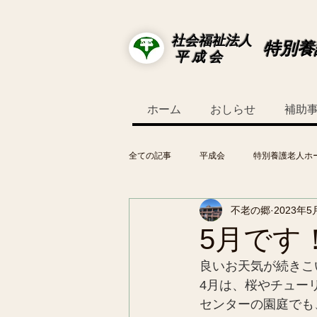
社会福祉法人
特別養
平 成 会
ホーム
おしらせ
補助
全ての記事
平成会
特別養護老人ホ
不老の郷
2023年5
5月です
良いお天気が続きこ
4月は、桜やチュー
センターの園庭でも