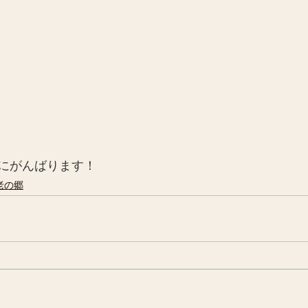
にがんばります！
老の郷