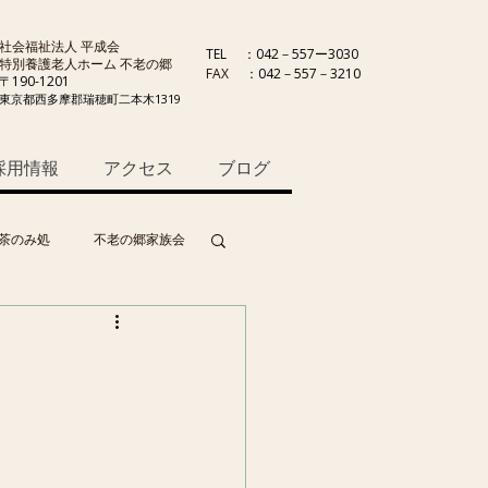
社会福祉法人 平成会
TEL
：042－557ー3030
特別養護老人ホーム 不老の郷
FAX
：042－557－3210
〒190-1201
東京都西多摩郡瑞穂町二本木1319
採用情報
アクセス
ブログ
茶のみ処
不老の郷家族会