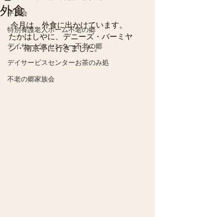
外食
平成会
 今月は、外食に出かけています。
特別養護老人ホーム不老の郷
たかはしやに、デニーズ・バーミヤ
デイサービスセンター不老の郷
ン・南京亭に行きました。 
デイサービスセンターお茶のみ処
不老の郷家族会