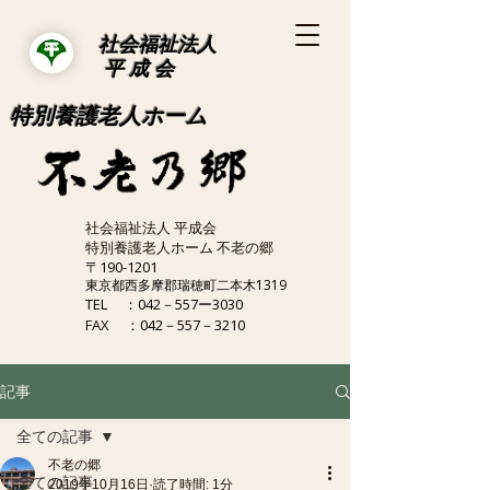
社会福祉法人
平 成 会
特別養護老人ホーム
社会福祉法人 平成会
特別養護老人ホーム 不老の郷
〒190-1201
東京都西多摩郡瑞穂町二本木1319
TEL
：042－557ー3030
FAX
：042－557－3210
記事
全ての記事
不老の郷
全ての記事
2019年10月16日
読了時間: 1分