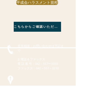
平成会ハラスメント規程
こちらからご確認いただけます。
見学相談・お問い合わせは下記ま
で
お電話＆ファックス
​電 話 番 号：042－557ー3030
ファックス：042－557－3210
アクセス
〒190-1201
東京都西多摩郡瑞穂町二本木1319
社会福祉法人 平成会
特別養護老人ホーム 不老の郷