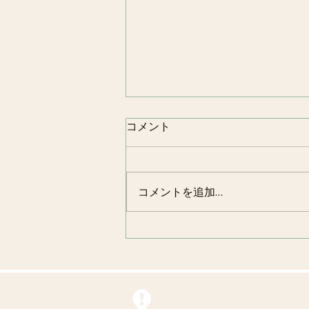
コメント
のらぼうとり
コメントを追加…
アクセス
〒190-1201
東京都西多摩郡瑞穂町二本木1319