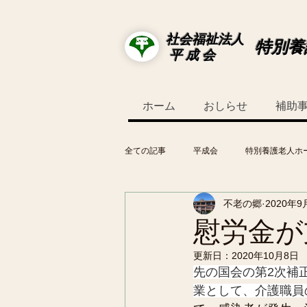
社会福祉法人
特別養
平 成 会
ホーム
おしらせ
補助
全ての記事
平成会
特別養護老人ホ
不老の郷
2020年9
慰労金が
更新日：
2020年10月8日
先の国会の第2次補
業として、介護職員