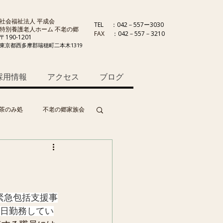
社会福祉法人 平成会
TEL
：042－557ー3030
特別養護老人ホーム 不老の郷
FAX
：042－557－3210
〒190-1201
東京都西多摩郡瑞穂町二本木1319
採用情報
アクセス
ブログ
茶のみ処
不老の郷家族会
緊急包括支援事
0日勤務してい